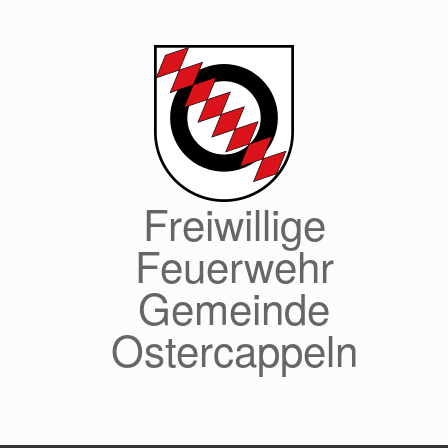
Zum
Inhalt
springen
Freiwillige
Feuerwehr
Gemeinde
Ostercappeln