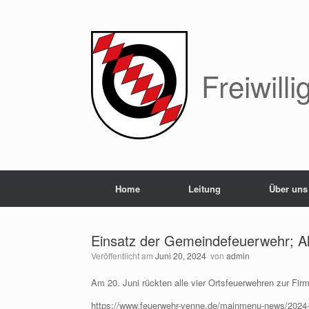
Zum
Inhalt
springen
Freiwil
Home
Leitung
Über uns
Einsatz der Gemeindefeuerwehr; 
Veröffentlicht am
Juni 20, 2024
von
admin
Am 20. Juni rückten alle vier Ortsfeuerwehren zur Fir
https://www.feuerwehr-venne.de/mainmenu-news/2024