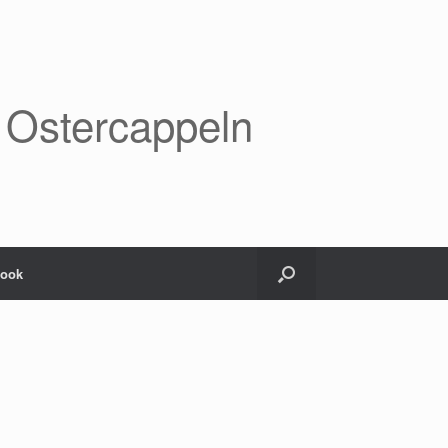
 Ostercappeln
book