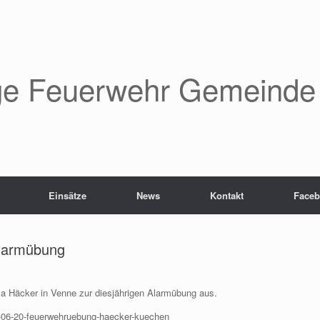
lige Feuerwehr Gemeinde
Einsätze
News
Kontakt
Face
Alarmübung
ma Häcker in Venne zur diesjährigen Alarmübung aus.
-06-20-feuerwehruebung-haecker-kuechen