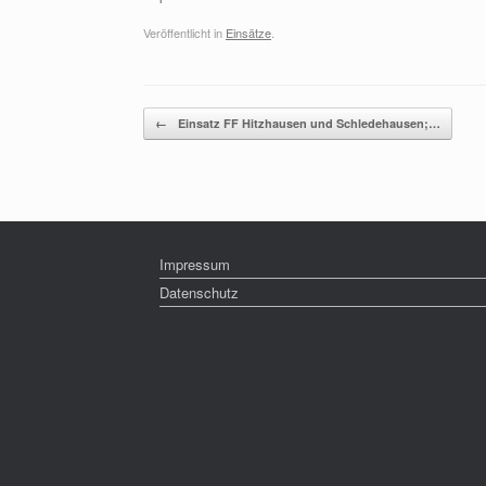
Veröffentlicht in
Einsätze
.
Beitragsnavigation
←
Einsatz FF Hitzhausen und Schledehausen;…
Impressum
Datenschutz